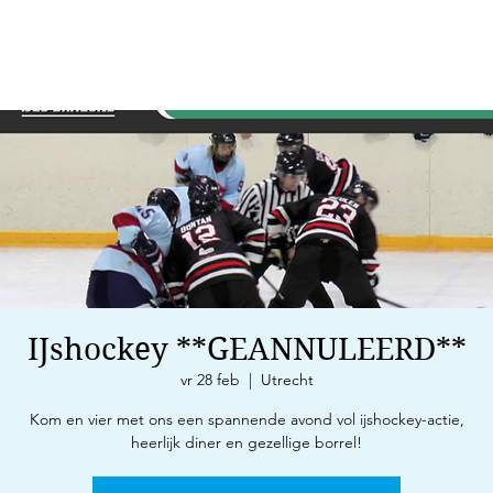
IJshockey **GEANNULEERD**
vr 28 feb
  |  
Utrecht
Kom en vier met ons een spannende avond vol ijshockey-actie,
heerlijk diner en gezellige borrel!